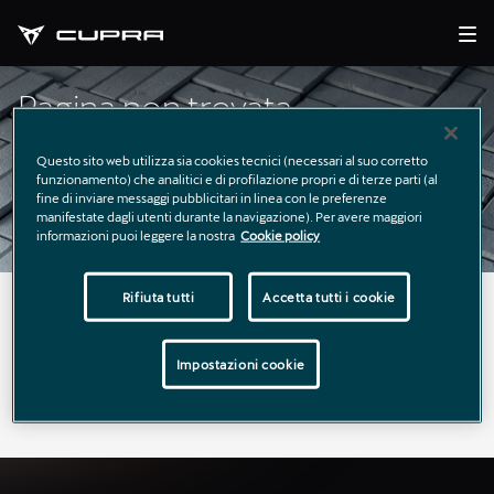
Pagina non trovata
Questo sito web utilizza sia cookies tecnici (necessari al suo corretto
funzionamento) che analitici e di profilazione propri e di terze parti (al
fine di inviare messaggi pubblicitari in linea con le preferenze
manifestate dagli utenti durante la navigazione). Per avere maggiori
informazioni puoi leggere la nostra
Cookie policy
Rifiuta tutti
Accetta tutti i cookie
La pagina richiesta non è stata trovata.
Puoi continuare a esplorare il sito usando il menù di
Impostazioni cookie
navigazione qui sopra.